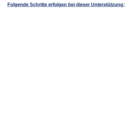
Folgende Schritte erfolgen bei dieser Unterstützung:
Abhängig von Ihrem Projekt und Ihren Wünschen
finden wir die passenden Finanzierungspartner
Identifizierung geeigneter
Kapitalgeber
Abhängig von Ihrem Projekt und Ihren Wünschen
finden wir die passenden Finanzierungspartner